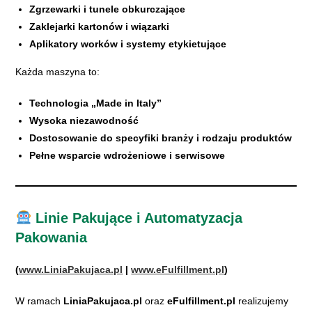
Zgrzewarki i tunele obkurczające
Zaklejarki kartonów i wiązarki
Aplikatory worków i systemy etykietujące
Każda maszyna to:
Technologia „Made in Italy”
Wysoka niezawodność
Dostosowanie do specyfiki branży i rodzaju produktów
Pełne wsparcie wdrożeniowe i serwisowe
Linie Pakujące i Automatyzacja
Pakowania
(
www.LiniaPakujaca.pl
|
www.eFulfillment.pl
)
W ramach
LiniaPakujaca.pl
oraz
eFulfillment.pl
realizujemy