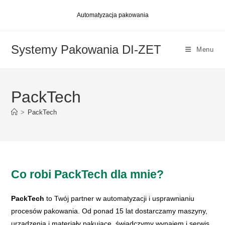
Skip
Automatyzacja pakowania
to
content
Systemy Pakowania DI-ZET
Menu
PackTech
>
PackTech
Co robi PackTech dla mnie?
PackTech
to Twój partner w automatyzacji i usprawnianiu
procesów pakowania. Od ponad 15 lat dostarczamy maszyny,
urządzenia i materiały pakujące, świadczymy wynajem i serwis