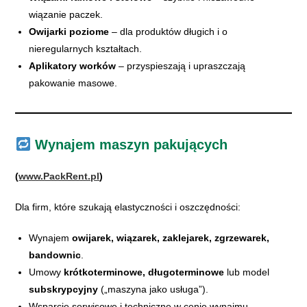
wiązanie paczek.
Owijarki poziome
– dla produktów długich i o
nieregularnych kształtach.
Aplikatory worków
– przyspieszają i upraszczają
pakowanie masowe.
Wynajem maszyn pakujących
(
www.PackRent.pl
)
Dla firm, które szukają elastyczności i oszczędności:
Wynajem
owijarek, wiązarek, zaklejarek, zgrzewarek,
bandownic
.
Umowy
krótkoterminowe, długoterminowe
lub model
subskrypcyjny
(„maszyna jako usługa”).
Wsparcie serwisowe i techniczne w cenie wynajmu.