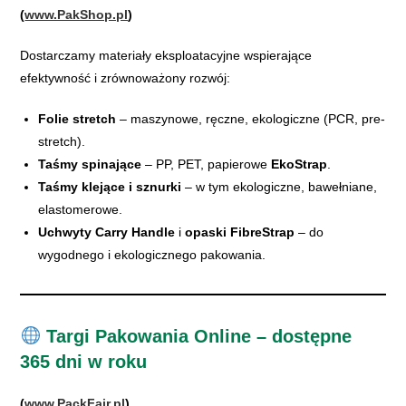
(
www.PakShop.pl
)
Dostarczamy materiały eksploatacyjne wspierające
efektywność i zrównoważony rozwój:
Folie stretch
– maszynowe, ręczne, ekologiczne (PCR, pre-
stretch).
Taśmy spinające
– PP, PET, papierowe
EkoStrap
.
Taśmy klejące i sznurki
– w tym ekologiczne, bawełniane,
elastomerowe.
Uchwyty Carry Handle
i
opaski FibreStrap
– do
wygodnego i ekologicznego pakowania.
Targi Pakowania Online – dostępne
365 dni w roku
(
www.PackFair.pl
)