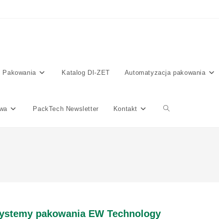
 Pakowania
Katalog DI-ZET
Automatyzacja pakowania
awa
PackTech Newsletter
Kontakt
Toggle
website
search
 Systemy pakowania EW Technology