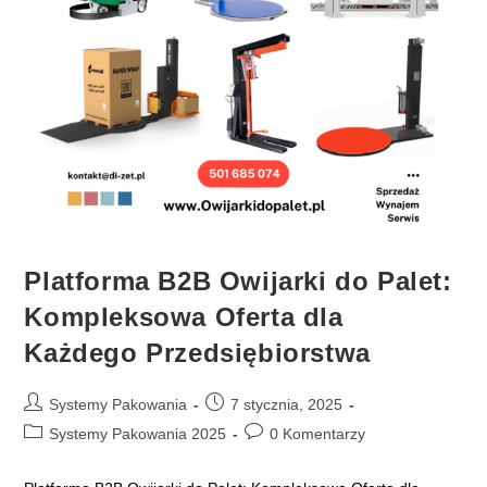
Platforma B2B Owijarki do Palet:
Kompleksowa Oferta dla
Każdego Przedsiębiorstwa
Post
Post
Systemy Pakowania
7 stycznia, 2025
author:
published:
Post
Post
Systemy Pakowania 2025
0 Komentarzy
category:
comments: