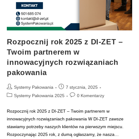
Rozpocznij rok 2025 z DI-ZET –
Twoim partnerem w
innowacyjnych rozwiązaniach
pakowania
Post
Post
Systemy Pakowania
7 stycznia, 2025
author:
published:
Post
Post
Systemy Pakowania 2025
0 Komentarzy
category:
comments:
Rozpocznij rok 2025 z DI-ZET – Twoim partnerem w
innowacyjnych rozwiązaniach pakowania W DI-ZET zawsze
stawiamy potrzeby naszych klientów na pierwszym miejscu.
Rozpoczynając 2025 rok, z dumą ogłaszamy, że nasza…