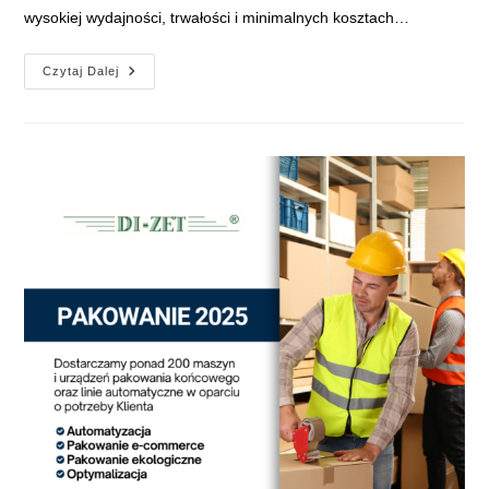
wysokiej wydajności, trwałości i minimalnych kosztach…
Owijarka
Czytaj Dalej
Do
Palet
Cyklop
CTT
215
–
Niezawodne
I
Ekonomiczne
Owijanie
Palet