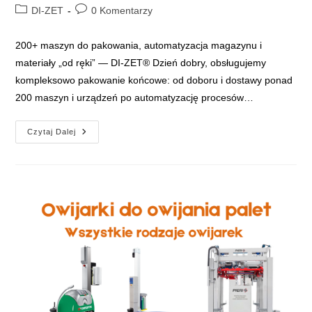
author:
published:
Post
Post
DI-ZET
0 Komentarzy
category:
comments:
200+ maszyn do pakowania, automatyzacja magazynu i
materiały „od ręki” — DI-ZET® Dzień dobry, obsługujemy
kompleksowo pakowanie końcowe: od doboru i dostawy ponad
200 maszyn i urządzeń po automatyzację procesów…
DI-
Czytaj Dalej
ZET®
–
200+
Maszyn
Do
Pakowania,
Automatyzacja
Magazynu
I
Materiały
„od
Ręki”