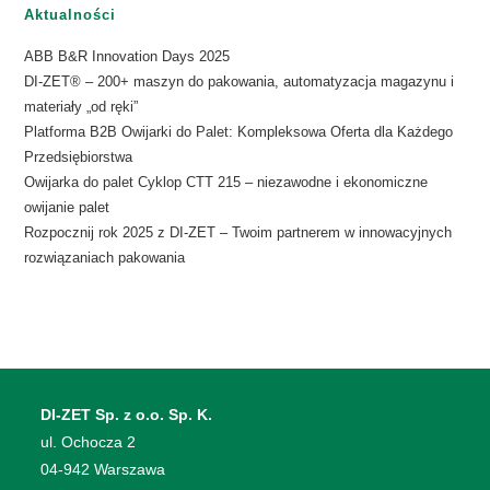
Aktualności
ABB B&R Innovation Days 2025
DI-ZET® – 200+ maszyn do pakowania, automatyzacja magazynu i
materiały „od ręki”
Platforma B2B Owijarki do Palet: Kompleksowa Oferta dla Każdego
Przedsiębiorstwa
Owijarka do palet Cyklop CTT 215 – niezawodne i ekonomiczne
owijanie palet
Rozpocznij rok 2025 z DI-ZET – Twoim partnerem w innowacyjnych
rozwiązaniach pakowania
DI-ZET Sp. z o.o. Sp. K.
​ul. Ochocza 2
04-942 Warszawa