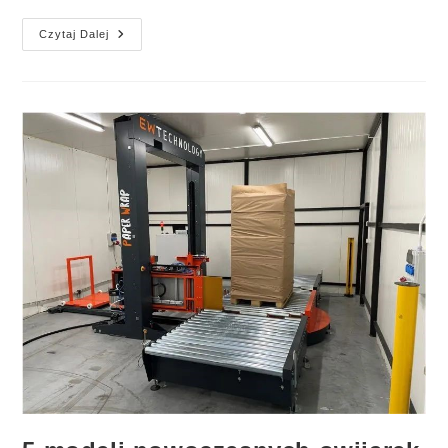
Rozpocznij
Czytaj Dalej
Rok
2025
Z
DI-
ZET
–
Twoim
Partnerem
W
Innowacyjnych
Rozwiązaniach
Pakowania