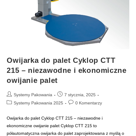
Owijarka do palet Cyklop CTT
215 – niezawodne i ekonomiczne
owijanie palet
Post
Post
Systemy Pakowania
7 stycznia, 2025
author:
published:
Post
Post
Systemy Pakowania 2025
0 Komentarzy
category:
comments:
Owijarka do palet Cyklop CTT 215 – niezawodne i
ekonomiczne owijanie palet Cyklop CTT 215 to
półautomatyczna owijarka do palet zaprojektowana z myślą o