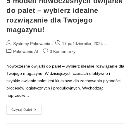
5 modeli nowoczesnych owijarek
do palet – wybierz idealne
rozwiązanie dla Twojego
magazynu!
Post
Post
Systemy Pakowania
17 października, 2024
author:
published:
Post
Post
Pakowanie AI
0 Komentarzy
category:
comments:
Nowoczesne owijarki do palet – wybierz idealne rozwiązanie dla
Twojego magazynu! W dzisiejszych czasach efektywne i
szybkie owijanie palet jest kluczowe dla zachowania płynności
procesów logistycznych i produkcyjnych. Wychodząc
naprzeciw…
5
Czytaj Dalej
Modeli
Nowoczesnych
Owijarek
Do
Palet