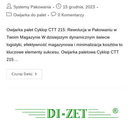
Post
Post
Systemy Pakowania
15 grudnia, 2023
author:
published:
Post
Post
Owijarka do palet
0 Komentarzy
category:
comments:
Owijarka palet Cyklop CTT 215: Rewolucja w Pakowaniu w
Twoim Magazynie W dzisiejszym dynamicznym świecie
logistyki, efektywność magazynowa i minimalizacja kosztów to
kluczowe elementy sukcesu. Owijarka paletowa Cyklop CTT
215…
Owijarka
Czytaj Dalej
Palet
Cyklop
CTT
215