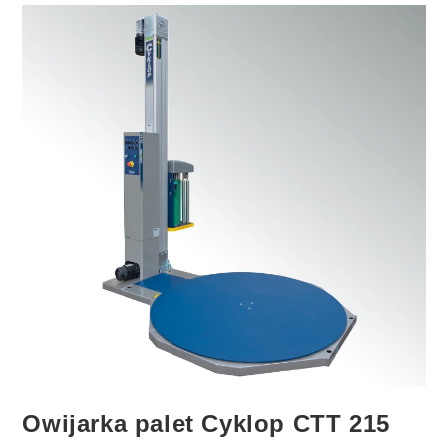
–
Wybierz
Idealne
Rozwiązanie
Dla
Twojego
Magazynu!
Owijarka palet Cyklop CTT 215