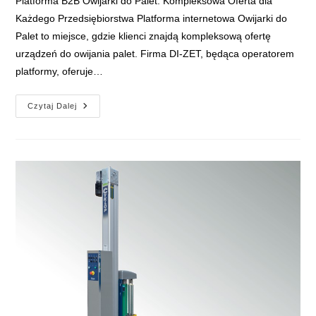
Platforma B2B Owijarki do Palet: Kompleksowa Oferta dla
Każdego Przedsiębiorstwa Platforma internetowa Owijarki do
Palet to miejsce, gdzie klienci znajdą kompleksową ofertę
urządzeń do owijania palet. Firma DI-ZET, będąca operatorem
platformy, oferuje…
Platforma
Czytaj Dalej
B2B
Owijarki
Do
Palet:
Kompleksowa
Oferta
Dla
Każdego
Przedsiębiorstwa