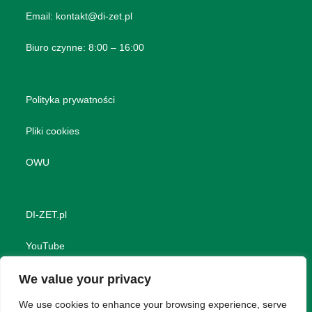
Email:
kontakt@di-zet.pl
Biuro czynne: 8:00 – 16:00
Polityka prywatności
Pliki cookies
OWU
DI-ZET.pl
YouTube
Linkedin
We value your privacy
We use cookies to enhance your browsing experience, serve
Facebook