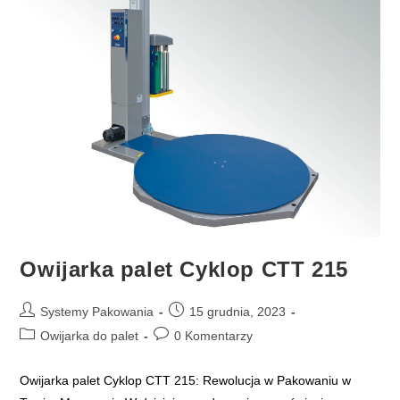
Owijarka palet Cyklop CTT 215
Post
Post
Systemy Pakowania
15 grudnia, 2023
author:
published:
Post
Post
Owijarka do palet
0 Komentarzy
category:
comments:
Owijarka palet Cyklop CTT 215: Rewolucja w Pakowaniu w