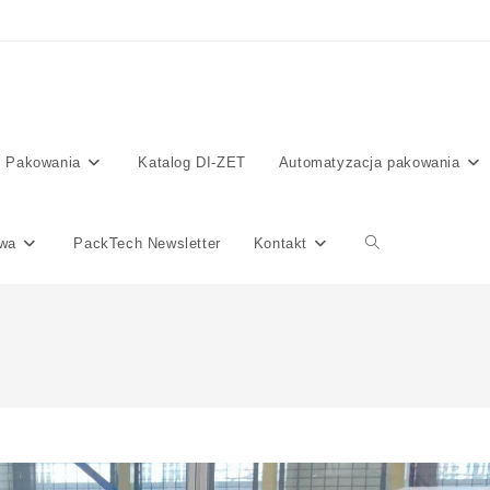
 Pakowania
Katalog DI-ZET
Automatyzacja pakowania
awa
PackTech Newsletter
Kontakt
Toggle
website
search