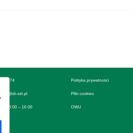
685 074
Polityka prywatności
ntakt@di-zet.pl
Pliki cookies
e
nne: 8:00 – 16:00
OWU