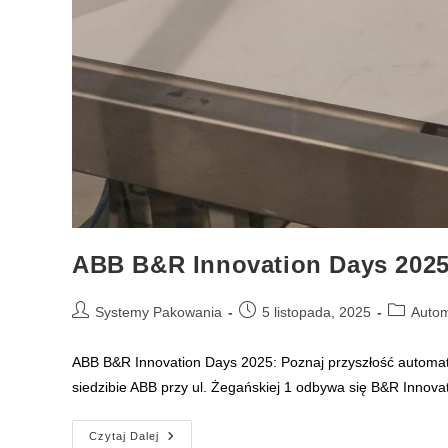
ABB B&R Innovation Days 202
Post
Post
Post
Systemy Pakowania
5 listopada, 2025
Autom
author:
published:
category:
ABB B&R Innovation Days 2025: Poznaj przyszłość automatyk
siedzibie ABB przy ul. Żegańskiej 1 odbywa się B&R Innov
ABB
Czytaj Dalej