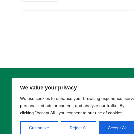
B&R
Innovation
Days
2025
DI-ZET Sp. z o.o. Sp. K.
Tel.:
501 
We value your privacy
​ul. Ochocza 2
Email:
ko
04-942 Warszawa
We use cookies to enhance your browsing experience, serv
personalized ads or content, and analyze our traffic. By
Biuro czy
NIP 1130112465
clicking "Accept All", you consent to our use of cookies.
Customize
Reject All
Accept All