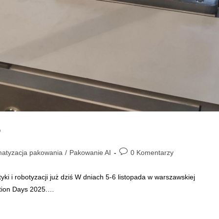
5
Post
atyzacja pakowania
/
Pakowanie AI
0 Komentarzy
comments:
i i robotyzacji już dziś W dniach 5-6 listopada w warszawskiej
ation Days 2025.…