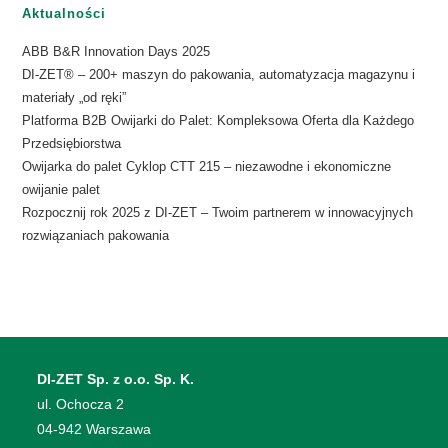
Aktualności
ABB B&R Innovation Days 2025
DI-ZET® – 200+ maszyn do pakowania, automatyzacja magazynu i
materiały „od ręki”
Platforma B2B Owijarki do Palet: Kompleksowa Oferta dla Każdego
Przedsiębiorstwa
Owijarka do palet Cyklop CTT 215 – niezawodne i ekonomiczne
owijanie palet
Rozpocznij rok 2025 z DI-ZET – Twoim partnerem w innowacyjnych
rozwiązaniach pakowania
DI-ZET Sp. z o.o. Sp. K.
​ul. Ochocza 2
04-942 Warszawa