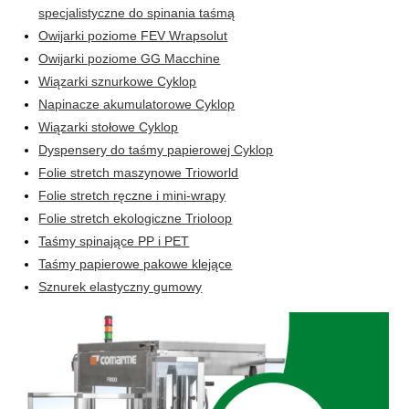
specjalistyczne do spinania taśmą
Owijarki poziome FEV Wrapsolut
Owijarki poziome GG Macchine
Wiązarki sznurkowe Cyklop
Napinacze akumulatorowe Cyklop
Wiązarki stołowe Cyklop
Dyspensery do taśmy papierowej Cyklop
Folie stretch maszynowe Trioworld
Folie stretch ręczne i mini-wrapy
Folie stretch ekologiczne Trioloop
Taśmy spinające PP i PET
Taśmy papierowe pakowe klejące
Sznurek elastyczny gumowy